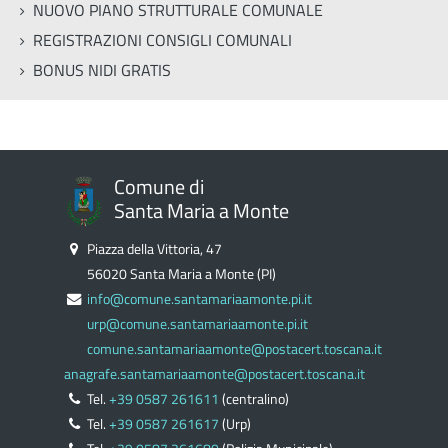
NUOVO PIANO STRUTTURALE COMUNALE
REGISTRAZIONI CONSIGLI COMUNALI
BONUS NIDI GRATIS
Comune di
Santa Maria a Monte
Piazza della Vittoria, 47
56020 Santa Maria a Monte (PI)
info@comune.santamariaamonte.pi.it
urp@comune.santamariaamonte.pi.it
comune.santamariaamonte@postacert.toscana.it
anagrafe.santamariaamonte@postacert.toscana.it
Tel.
+39 0587 261611
(centralino)
Tel.
+39 0587 261617
(Urp)