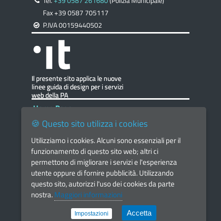
Tel.
+39 0587 261680
(Polizia Municipale)
Fax +39 0587 705117
P.IVA 00159440502
Home Page
🍪 Questo sito utilizza i cookies
Facebook - Comune di Santa Maria a Monte
Utilizziamo i cookies. Alcuni sono essenziali per il
Facebook - Il Borgo che Vorrei
funzionamento di questo sito web; altri ci
Instagram - Il Borgo che Vorrei
permettono di migliorare i servizi e l'esperienza
utente oppure di fornire pubblicità. Utilizzando
Telegram - Comune di Santa Maria a Monte
questo sito, autorizzi l'uso dei cookies da parte
Dichiarazione di Accessibilità
nostra.
Maggiori informazioni
DPO & Privacy
Accetta
Impostazioni