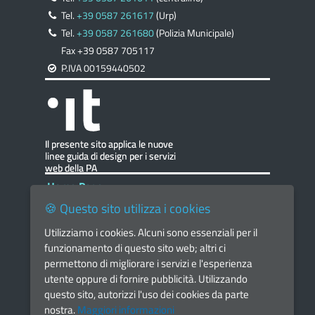
Tel.
+39 0587 261617
(Urp)
Tel.
+39 0587 261680
(Polizia Municipale)
Fax +39 0587 705117
P.IVA 00159440502
Home Page
🍪 Questo sito utilizza i cookies
Facebook - Comune di Santa Maria a Monte
Utilizziamo i cookies. Alcuni sono essenziali per il
Facebook - Il Borgo che Vorrei
funzionamento di questo sito web; altri ci
Instagram - Il Borgo che Vorrei
permettono di migliorare i servizi e l'esperienza
utente oppure di fornire pubblicità. Utilizzando
Telegram - Comune di Santa Maria a Monte
questo sito, autorizzi l'uso dei cookies da parte
Dichiarazione di Accessibilità
nostra.
Maggiori informazioni