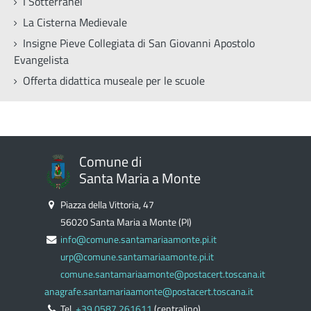
I Sotterranei
La Cisterna Medievale
Insigne Pieve Collegiata di San Giovanni Apostolo
Evangelista
Offerta didattica museale per le scuole
Comune di
Santa Maria a Monte
Piazza della Vittoria, 47
56020 Santa Maria a Monte (PI)
info@comune.santamariaamonte.pi.it
urp@comune.santamariaamonte.pi.it
comune.santamariaamonte@postacert.toscana.it
anagrafe.santamariaamonte@postacert.toscana.it
Tel.
+39 0587 261611
(centralino)